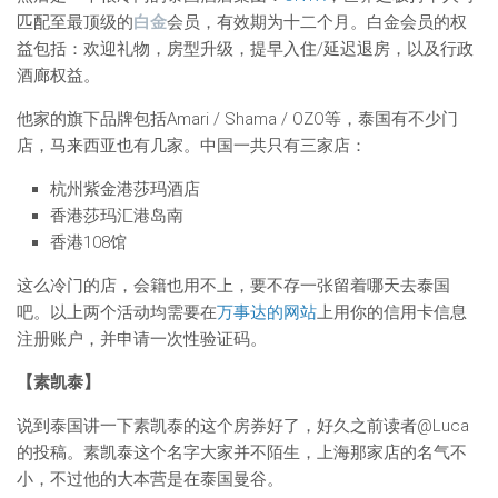
匹配至最顶级的
白金
会员，有效期为十二个月。白金会员的权
益包括：欢迎礼物，房型升级，提早入住/延迟退房，以及行政
酒廊权益。
他家的旗下品牌包括Amari / Shama / OZO等，泰国有不少门
店，马来西亚也有几家。中国一共只有三家店：
杭州紫金港莎玛酒店
香港莎玛汇港岛南
香港108馆
这么冷门的店，会籍也用不上，要不存一张留着哪天去泰国
吧。以上两个活动均需要在
万事达的网站
上用你的信用卡信息
注册账户，并申请一次性验证码。
【素凯泰】
说到泰国讲一下素凯泰的这个房券好了，好久之前读者@Luca
的投稿。素凯泰这个名字大家并不陌生，上海那家店的名气不
小，不过他的大本营是在泰国曼谷。