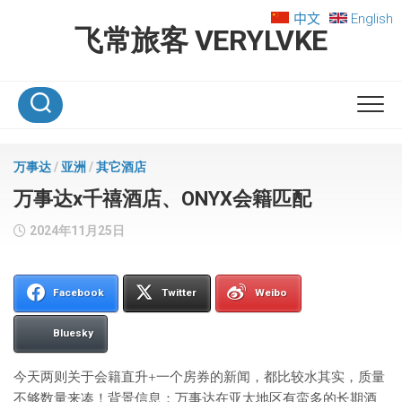
Skip
中文
English
to
飞常旅客 VERYLVKE
content
万事达
/
亚洲
/
其它酒店
万事达x千禧酒店、ONYX会籍匹配
2024年11月25日
Facebook
Twitter
Weibo
Bluesky
今天两则关于会籍直升+一个房券的新闻，都比较水其实，质量
不够数量来凑！背景信息：万事达在亚太地区有蛮多的长期酒