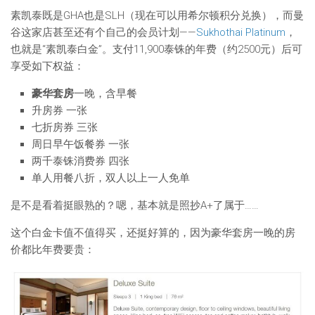
素凯泰既是GHA也是SLH（现在可以用希尔顿积分兑换），而曼
谷这家店甚至还有个自己的会员计划——
Sukhothai Platinum
，
也就是“素凯泰白金”。支付11,900泰铢的年费（约2500元）后可
享受如下权益：
豪华套房
一晚，含早餐
升房券 一张
七折房券 三张
周日早午饭餐券 一张
两千泰铢消费券 四张
单人用餐八折，双人以上一人免单
是不是看着挺眼熟的？嗯，基本就是照抄A+了属于……
这个白金卡值不值得买，还挺好算的，因为豪华套房一晚的房
价都比年费要贵：