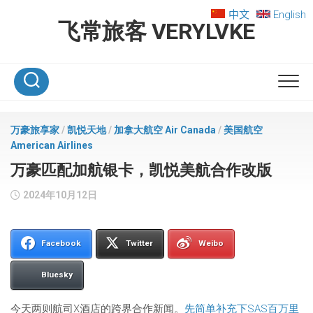
Skip
中文
English
to
飞常旅客 VERYLVKE
content
万豪旅享家
/
凯悦天地
/
加拿大航空 Air Canada
/
美国航空
American Airlines
万豪匹配加航银卡，凯悦美航合作改版
2024年10月12日
Facebook
Twitter
Weibo
Bluesky
今天两则航司X酒店的跨界合作新闻。
先简单补充下SAS百万里