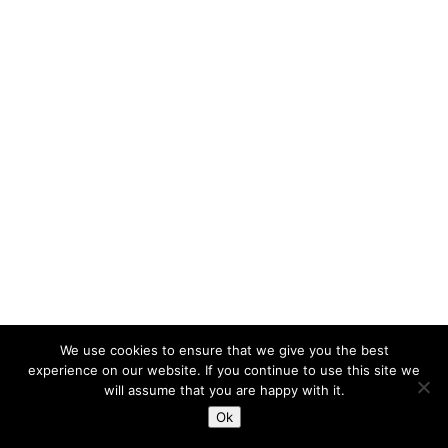
We use cookies to ensure that we give you the best
experience on our website. If you continue to use this site we
will assume that you are happy with it.
请使用以下赞助链接支持我们，谢谢！
Ok