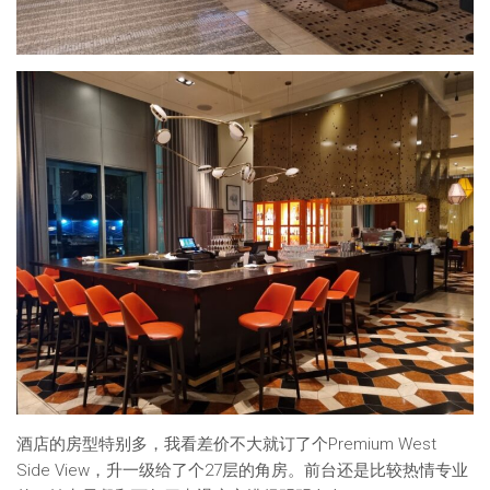
酒店的房型特别多，我看差价不大就订了个Premium West
Side View，升一级给了个27层的角房。前台还是比较热情专业