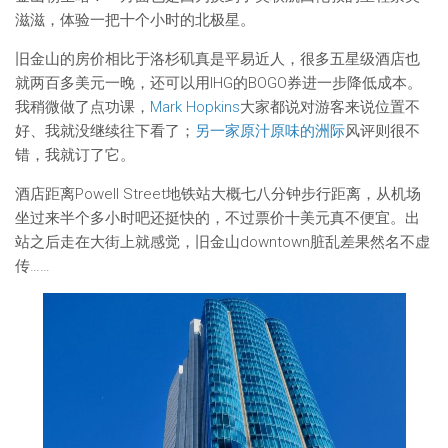
滋滋，体验一把十个小时的北极星。
旧金山的房价相比于洛杉矶真是平易近人，很多五星级酒店也
就两百多美元一晚，还可以用IHG的BOGO券进一步降低成本。
我稍微做了点功课，
Mark Hopkins
大家都说对游客来说位置不
好、我就没继续往下看了；
另一家原汁原味的洲际
风评则很不
错，我就订了它。
酒店距离Powell Street地铁站大概七八分钟步行距离，从机场
坐过来半个多小时吧还挺快的，不过票价十美元真不便宜。出
站之后走在大街上就感觉，旧金山downtown脏乱差果然名不虚
传……