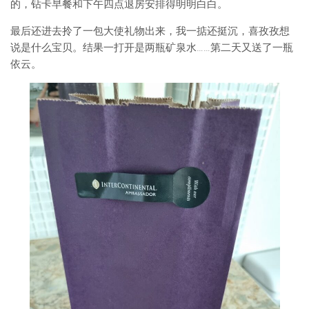
的，钻卡早餐和下午四点退房安排得明明白白。
最后还进去拎了一包大使礼物出来，我一掂还挺沉，喜孜孜想
说是什么宝贝。结果一打开是两瓶矿泉水……第二天又送了一瓶
依云。