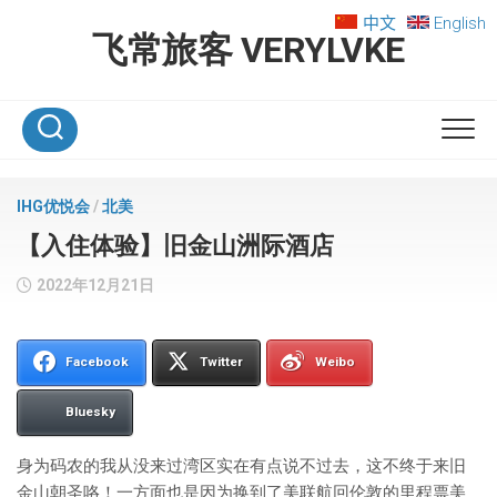
Skip
中文
English
to
飞常旅客 VERYLVKE
content
IHG优悦会
/
北美
【入住体验】旧金山洲际酒店
2022年12月21日
Facebook
Twitter
Weibo
Bluesky
身为码农的我从没来过湾区实在有点说不过去，这不终于来旧
金山朝圣咯！一方面也是因为换到了美联航回伦敦的里程票美