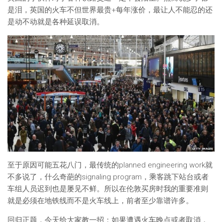
是泪，英国的火车不但世界最贵+每年涨价，最让人不能忍的还
是动不动就是各种延误取消。
至于原因可能五花八门，最传统的planned engineering work就
不多说了，什么奇葩的signaling program，乘客跳下站台或者
车组人员迟到也是屡见不鲜。所以在伦敦买房时我的重要准则
就是必须在地铁线而不是火车线上，前者至少靠谱许多。
回归正题，今天给大家教一招：如果遭遇火车晚点或者取消，