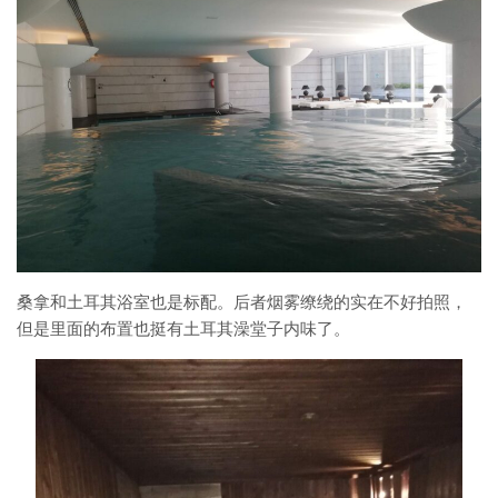
桑拿和土耳其浴室也是标配。后者烟雾缭绕的实在不好拍照，
但是里面的布置也挺有土耳其澡堂子内味了。