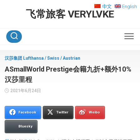
Skip
中文
English
to
飞常旅客 VERYLVKE
content
汉莎集团 Lufthansa / Swiss / Austrian
ASmallWorld Prestige会籍九折+额外10%
汉莎里程
2021年6月24日
Facebook
Twitter
Weibo
Bluesky