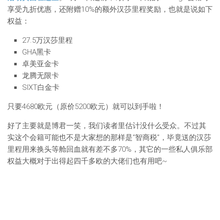
享受九折优惠，还附赠10%的额外汉莎里程奖励，也就是说如下
权益：
27.5万汉莎里程
GHA黑卡
卓美亚金卡
龙腾无限卡
SIXT白金卡
只要4680欧元（原价5200欧元）就可以到手啦！
好了主要就是博君一笑，我们读者里估计没什么受众。不过其
实这个会籍可能也不是大家想的那样是“智商税”，毕竟送的汉莎
里程用来换头等舱回血就有差不多70%，其它的一些私人俱乐部
权益大概对于出得起四千多欧的大佬们也有用吧~