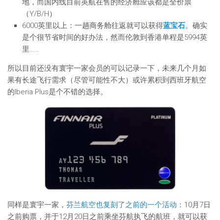
地，而国内线目前英航在售的经济舱应该都是全价票
（Y/B/H）
6000英里以上：一趟商务舱往返就可以获得
蓝宝石
。确实
是个很节省时间的好办法，然而伦敦到香港单程是5994英
里……
所以目前还没有寰宇一家会员的可以记录一下，未来几个月如
果有长途飞行需求（尽管可能性不大）或许累积到西班牙航空
的Iberia Plus是个不错的选择。
同样是寰宇一家，
芬兰航空也复刻了之前的一个活动
：10月7日
之前购票，并于12月20日之前乘坐芬航执飞的航班，就可以获