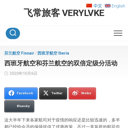
Skip
中文
English
to
飞常旅客 VERYLVKE
content
芬兰航空 Finnair
/
西班牙航空 Iberia
西班牙航空和芬兰航空的双倍定级分活动
2020年10月6日
Facebook
Twitter
Weibo
Bluesky
这大半年下来各家航司对于疫情的响应还是比较迅速的，多半
都已经给会员的保级提供了优惠政策。不过一直装死的航司也