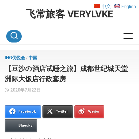
Skip
中文
English
to
飞常旅客 VERYLVKE
content
IHG优悦会
/
中国
【豆沙の酒店试睡之旅】成都世纪城天堂
洲际大饭店行政套房
2020年7月22日
Facebook
Twitter
Weibo
Bluesky