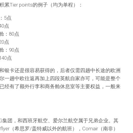
Tier points的例子（均为单程）：
：5点
40点
舱：80点
20点
舱：90点
40点
和银卡还是很容易获得的，后者仅需四趟中长途的欧洲
尔一趟中欧往返再加上四段英航自家亦可，可能是整个
已经有了额外行李和商务舱休息室等主要权益，一般来
AG集团，和西班牙航空、爱尔兰航空属于兄弟企业。其
yflyer（希思罗/盖特威以外的航班），Comair（南非）