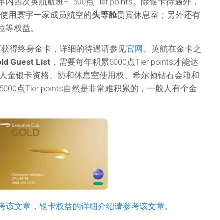
次英航航班+1500点Tier points。除银卡待遇外，
可使用寰宇一家成员航空的
头等舱
贵宾休息室；另外还有
位等权益。
ints可获得终身金卡，详细的待遇请参见
官网
。英航在金卡之
ld Guest List
，需要每年积累5000点Tier points才能达
人金银卡资格、协和休息室使用权、希尔顿钻石会籍和
00点Tier points自然是非常难积累的，一般人有个金
考该文章
，
银卡权益的详细介绍请参考该文章
。