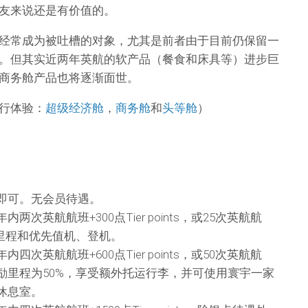
友来说还是有价值的。
经常成为被吐槽的对象，尤其是前者由于目前仍保留一
。但其实近两年英航的软产品（餐食和床具等）进步巨
商务舱产品也将逐渐面世。
行体验：
超级经济舱
，
商务舱
和
头等舱
）
即可。无会员待遇。
次英航航班+300点Tier points，或25次英航航
励里程和优先值机、登机。
次英航航班+600点Tier points，或50次英航航
励里程为50%，享受额外托运行李，并可使用寰宇一家
休息室。