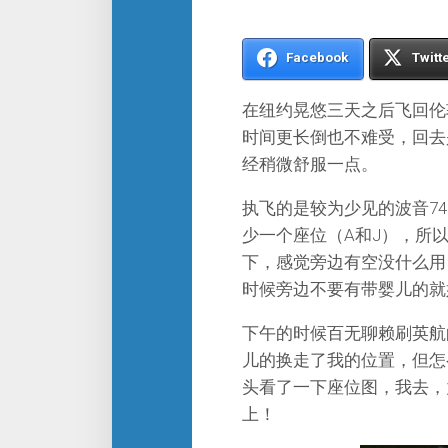
Facebook
Twitt
在纽约晃悠三天之后飞回伦
时间更长倒也不难受，回去
经稍微舒服一点。
执飞的是较为少见的波音74
少一个座位（A和J），所
下，感觉旁边有空没什么用
时候旁边不要有带婴儿的就
下午的时候百无聊赖刷英航的
儿的换走了我的位置，但怎
头看了一下座位图，我去，
上！