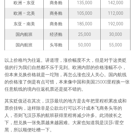
欧洲 – 东亚
商务舱
135,000
142,000
欧洲 – 北美
商务舱
105,000
112,000
东亚 – 南美
商务舱
185,000
192,000
国内航班
经济舱
25,000
30,000
国内航班
头等舱
50,000
55,000
以上价格均为往返。讲道理，涨价幅度不大，但是对于这类贬
值的行为我们自然都不乐于见到。欧洲内部的价格涨幅不小，
但本来兑换价格就是一坨翔，再怎么涨也没人关心。国内航线
的价格涨了倒是有点可惜，本来像中国和美国25000里程换一张
任意航线的境内往返机票还是挺不错的。
其实贬值还在其次，汉莎最坑的地方是去年把里程积累改成和
票价挂钩，这样除非是公款出行可以不计成本飞商务头等的
人，否则飞汉莎系的航班获得里程将减少许多。此消彼长之
下，想兑换一张免票越来越困难。大家也知道我是汉莎/星空
黑，所以顺便吐槽一下。