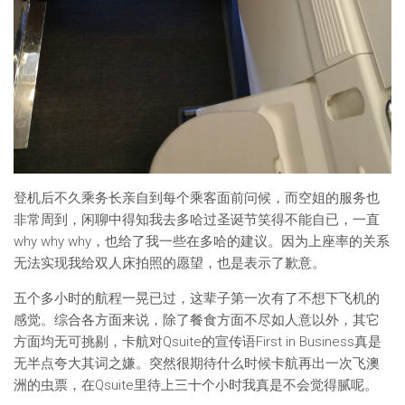
登机后不久乘务长亲自到每个乘客面前问候，而空姐的服务也
非常周到，闲聊中得知我去多哈过圣诞节笑得不能自已，一直
why why why，也给了我一些在多哈的建议。因为上座率的关系
无法实现我给双人床拍照的愿望，也是表示了歉意。
五个多小时的航程一晃已过，这辈子第一次有了不想下飞机的
感觉。综合各方面来说，除了餐食方面不尽如人意以外，其它
方面均无可挑剔，卡航对Qsuite的宣传语First in Business真是
无半点夸大其词之嫌。突然很期待什么时候卡航再出一次飞澳
洲的虫票，在Qsuite里待上三十个小时我真是不会觉得腻呢。