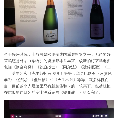
至于娱乐系统，卡航可是欧亚航线的重要枢纽之一，无论的好
莱坞还是外语（华语）的资源都非常丰富。较新的好莱坞电影
包括《摘金奇缘》《铁血战士》《阿尔法》《遗传厄运》《二
十二英里》和《克里斯托弗·罗宾》等等，华语电影有《反贪风
暴3》《密战》《低压槽》和《天生不对》等等。就多样性而
言，目前的个人经验里只有新航能和卡航一较高下。也趁机把
在坑爹的西班牙航空上没看完的《铁血战士》给看完了。