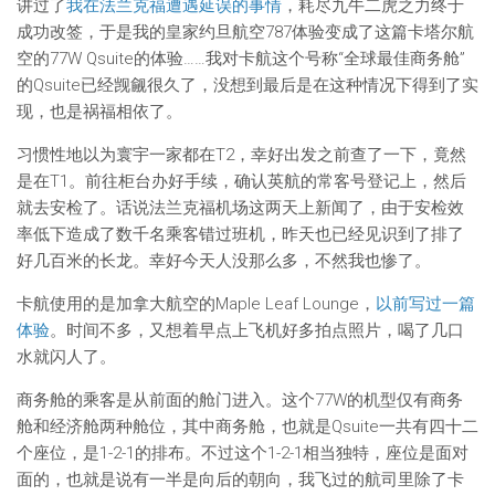
讲过了
我在法兰克福遭遇延误的事情
，耗尽九牛二虎之力终于
成功改签，于是我的皇家约旦航空787体验变成了这篇卡塔尔航
空的77W Qsuite的体验……我对卡航这个号称“全球最佳商务舱”
的Qsuite已经觊觎很久了，没想到最后是在这种情况下得到了实
现，也是祸福相依了。
习惯性地以为寰宇一家都在T2，幸好出发之前查了一下，竟然
是在T1。前往柜台办好手续，确认英航的常客号登记上，然后
就去安检了。话说法兰克福机场这两天上新闻了，由于安检效
率低下造成了数千名乘客错过班机，昨天也已经见识到了排了
好几百米的长龙。幸好今天人没那么多，不然我也惨了。
卡航使用的是加拿大航空的Maple Leaf Lounge，
以前写过一篇
体验
。时间不多，又想着早点上飞机好多拍点照片，喝了几口
水就闪人了。
商务舱的乘客是从前面的舱门进入。这个77W的机型仅有商务
舱和经济舱两种舱位，其中商务舱，也就是Qsuite一共有四十二
个座位，是1-2-1的排布。不过这个1-2-1相当独特，座位是面对
面的，也就是说有一半是向后的朝向，我飞过的航司里除了卡