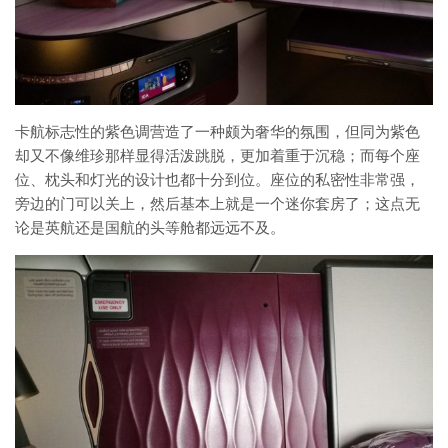
卡航标志性的紫色调营造了一种颇为奢华的氛围，但同为紫色
却又不像维珍那样显得活泼跳脱，更加着重于沉稳；而每个座
位、枕头和灯光的设计也都十分到位。座位的私密性非常强，
旁边的门可以关上，然后基本上就是一个迷你套房了；这点无
论是英航还是国航的头等舱都远远不及。