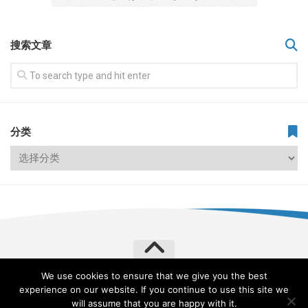
搜索文章
分类
We use cookies to ensure that we give you the best
飞常旅客 VERYLVKE © 2026. All Rights Reserved.
experience on our website. If you continue to use this site we
Powered by
WordPress
. Theme by
Alx
.
will assume that you are happy with it.