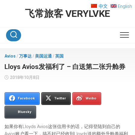
Skip
中文
English
to
飞常旅客 VERYLVKE
content
Avios
/
万事达
/
美国运通
/
英国
Lloys Avios发福利了 – 白送第二张升舱券
2018年10月8日
Facebook
Twitter
Weibo
Bluesky
如果你有Lloyds Avios这张信用卡的话，记得登陆到自己的
Avios账户看一下，搞不好已经收到Lloyds送的额外升舱券福利