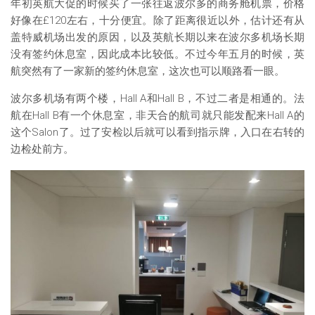
年初英航大促的时候买了一张往返波尔多的商务舱机票，价格
好像在£120左右，十分便宜。除了距离很近以外，估计还有从
盖特威机场出发的原因，以及英航长期以来在波尔多机场长期
没有签约休息室，因此成本比较低。不过今年五月的时候，英
航突然有了一家新的签约休息室，这次也可以顺路看一眼。
波尔多机场有两个楼，Hall A和Hall B，不过二者是相通的。法
航在Hall B有一个休息室，非天合的航司就只能发配来Hall A的
这个Salon了。过了安检以后就可以看到指示牌，入口在右转的
边检处前方。