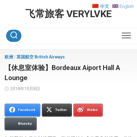
Skip
中文
English
to
飞常旅客 VERYLVKE
content
欧洲
/
英国航空 British Airways
【休息室体验】Bordeaux Aiport Hall A
Lounge
2018年10月8日
Facebook
Twitter
Weibo
Bluesky