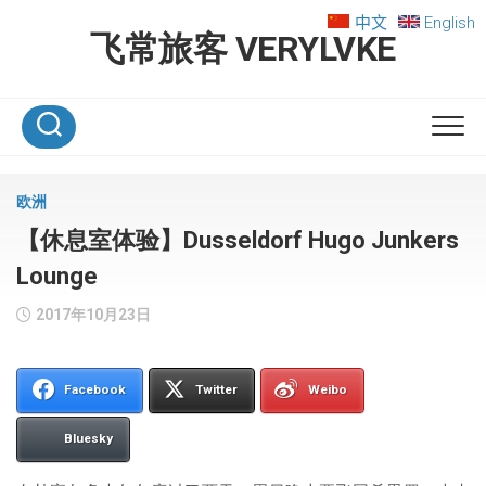
Skip
中文
English
to
飞常旅客 VERYLVKE
content
欧洲
【休息室体验】Dusseldorf Hugo Junkers
Lounge
2017年10月23日
Facebook
Twitter
Weibo
Bluesky