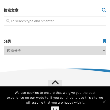
搜索文章
分类
We use cookies to ensure that we give you the best
飞常旅客 VERYLVKE © 2026. All Rights Reserved.
experience on our website. If you continue to use this site we
Powered by
WordPress
. Theme by
Alx
.
will assume that you are happy with it.
Ok