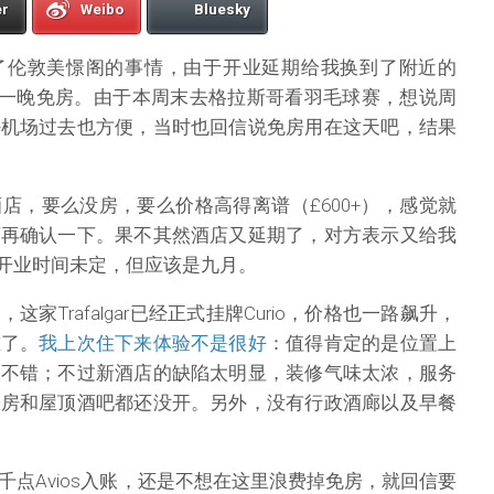
er
Weibo
Bluesky
了伦敦美憬阁的事情，由于开业延期给我换到了附近的
然后送了一晚免房。由于本周末去格拉斯哥看羽毛球赛，想说周
好机场过去也方便，当时也回信说免房用在这天吧，结果
店，要么没房，要么价格高得离谱（£600+），感觉就
店再确认一下。果不其然酒店又延期了，对方表示又给我
，新的开业时间未定，但应该是九月。
家Trafalgar已经正式挂牌Curio，价格也一路飙升，
准了。
我上次住下来体验不是很好
：值得肯定的是位置上
很不错；不过新酒店的缺陷太明显，装修气味太浓，服务
身房和屋顶酒吧都还没开。另外，没有行政酒廊以及早餐
千点Avios入账，还是不想在这里浪费掉免房，就回信要