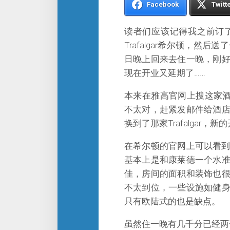
Facebook
Twitt
读者们应该记得我之前订
Trafalgar希尔顿，
日晚上回来去住一晚，刚
现在开业又延期了……
本来在雅高官网上搜这家酒
不太对，赶紧发邮件给酒
换到了那家Trafalgar
在希尔顿的官网上可以看到，这
基本上是和康莱德一个水
佳，房间的面积和装饰也
不太到位，一些设施如健
只有欧陆式的也是缺点。
虽然住一晚有几千分已经两