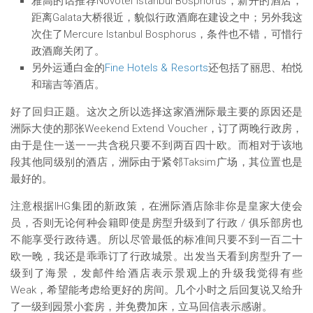
雅高的话推荐Novotel Istanbul Bosphorus，新开的酒店，
距离Galata大桥很近，貌似行政酒廊在建设之中；另外我这
次住了Mercure Istanbul Bosphorus，条件也不错，可惜行
政酒廊关闭了。
另外运通白金的
Fine Hotels & Resorts
还包括了丽思、柏悦
和瑞吉等酒店。
好了回归正题。这次之所以选择这家酒洲际最主要的原因还是
洲际大使的那张Weekend Extend Voucher，订了两晚行政房，
由于是住一送一一共含税只要不到两百四十欧。而相对于该地
段其他同级别的酒店，洲际由于紧邻Taksim广场，其位置也是
最好的。
注意根据IHG集团的新政策，在洲际酒店除非你是皇家大使会
员，否则无论何种会籍即使是房型升级到了行政 / 俱乐部房也
不能享受行政待遇。所以尽管最低的标准间只要不到一百二十
欧一晚，我还是乖乖订了行政城景。出发当天看到房型升了一
级到了海景，发邮件给酒店表示景观上的升级我觉得有些
Weak，希望能考虑给更好的房间。几个小时之后回复说又给升
了一级到园景小套房，并免费加床，立马回信表示感谢。