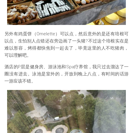
另外有鸡蛋饼（Omelette）可以点，然后意外的是还有培根可
以点，生怕别人点错还在旁边画了一头猪?不过这个培根实在是
难以形容，烤得都快焦到一起去了，毕竟这里的人不吃猪肉，
可以理解吧。
酒店的P层是健身房、游泳池和Spa疗养馆，我只过去溜达了一
圈没有进去。泳池是室外的，开放到晚上八点，有时间的话游
一游应该不错。