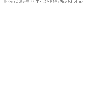
KevinZ
发表在《
汇丰和巴克莱银行的switch offer
》