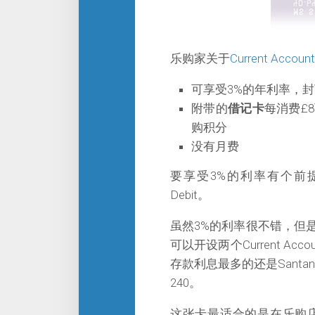
乐购家关于
Current Account
可享受3%的年利率，
附带的
借记卡
每消费£
购积分
没有月费
要享受3%的利率有个前提
Debit。
虽然3%的利率很不错，但
可以开设两个Current A
存款利息最多的还是Santan
240。
这张卡最适合的是在乐购