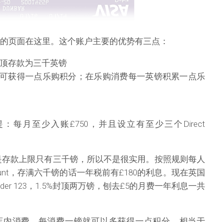
的页面在这里。这个账户主要的优势有三点：
封顶存款为三千英镑
8可获得一点乐购积分；在乐购消费每一英镑积累一点乐
：每月至少入账£750，并且设立有至少三个Direct
是存款上限只有三千镑，所以不是很实用。按照规则每人
ccount，存满六千镑的话一年税前有£180的利息。现在英国
der 123，1.5%封顶两万镑，刨去£5的月费一年利息一共
店内消费，每消费一镑就可以多获得一点积分，相当于