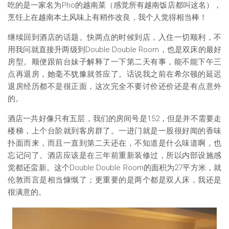
吃的是一家名为Pho的越南菜（感觉所有越南饭店都叫这名），
烹饪上在越南本土风味上有稍作改良，我个人觉得相当棒！
继续回到酒店的话题。快两点的时候到店，入住一切顺利，不
用我问就直接升两级到Double Double Room，也是双床的最好
房型。顺便跟前台妹子解释了一下第二天有事，能不能下午三
点再退房，她毫不犹豫就答应了。话说我之前在希尔顿的延迟
退房经历都不是很正面，这次完全不要讨价还价还是有点意外
的。
酒店一共好像只有五层，我们的房间号是152，但是并不需要走
楼梯，上个台阶就到客房群了。一进门就是一股很好闻的香味
扑面而来，而且一直到第二天还在，不知道是什么味道啊，也
忘记问了。酒店应该是在三年前重新装修过，所以内部设施感
觉都还蛮新。这个Double Double Room的面积为27平方米，就
伦敦而言是相当慷慨了；更重要的是两个都是双人床，我还是
很满意的。