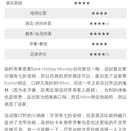
酒店星级
★★★★
地理位置
★★★★
酒店/房间布置
★★★★☆
服务/会员待遇
★★★★★
早餐/餐馆
★★★★
总体评分
★★★★☆
临时有事需要Bank Holiday Monday在伦敦住一晚，还好最近希
尔顿有七折促销，所以伦敦的房价都还可以，最后选了这家离
Euston很近、口碑又很好的Hilton。话说一年之前住过旁边的逸
林（因为名字像、距离近据说经常有客人跑错），当时的体验
也是很赞，这次因为想换换口味，而且Hilton附近热闹些，所以
就选了这家。
说说预订时的小插曲：尽管有七折促销，但是酒店比较鸡贼只
提供了含早价格，虽然钻卡本身带早餐但是也没更低的不含早
价格可选。有一点提醒一下，尽管这种含早价格选择一人入住