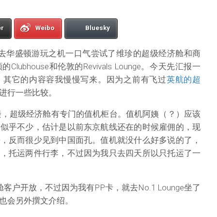
er
Weibo
Bluesky
ay，我借去华盛顿游玩之机一口气尝试了维珍的超级经济舱和商
ubhouse和伦敦的Revivals Lounge。今天先汇报一
，其它的内容容我慢慢写来。因为之前有飞过
英航的超
进行一些比较。
楼，超级经济舱有专门的值机柜台。值机阿姨（？）应该
工似乎不少，估计是以前东京航线还在的时候雇佣的，现
来，反而很少见到中国面孔。值机就没什么好多说的了，
李，托运两件行李，不过因为我只去四天所以只托运了一
务舱客户开放，不过因为我有PP卡，就去No.1 Lounge坐了
也会另外撰文介绍。