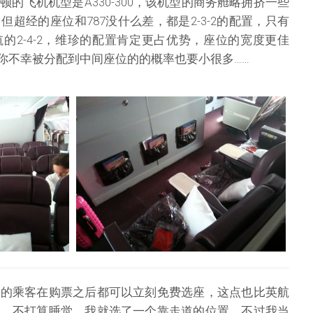
的飞机机型是A330-300，该机型的商务舱略拥挤一些
超经的座位和787没什么差，都是2-3-2的配置，只有
的2-4-2，维珍的配置肯定更占优势，座位的宽度更佳
，你不幸被分配到中间座位的的概率也要小很多……
舱的乘客在购票之后都可以立刻免费选座，这点也比英航
班，不打算睡觉，我就选了一个靠走道的位置。不过我当