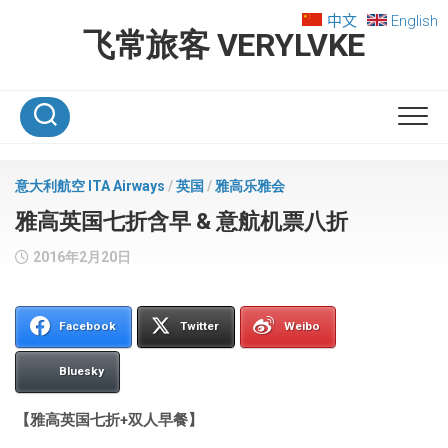
Skip
中文
English
to
飞常旅客 VERYLVKE
content
意大利航空 ITA Airways
/
英国
/
雅高乐雅会
雅高英国七折含早 & 意航机票八折
2016年2月20日
Facebook
Twitter
Weibo
Bluesky
【雅高英国七折+双人早餐】