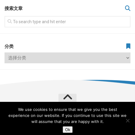
搜索文章
分类
We use cookies to ensure that we give you the best
飞常旅客 VERYLVKE © 2026. All Rights Reserved.
experience on our website. If you continue to use this site we
Powered by
WordPress
. Theme by
Alx
.
will assume that you are happy with it.
Ok