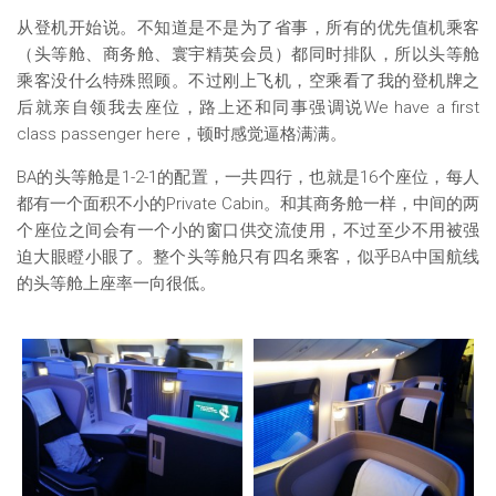
从登机开始说。不知道是不是为了省事，所有的优先值机乘客
（头等舱、商务舱、寰宇精英会员）都同时排队，所以头等舱
乘客没什么特殊照顾。不过刚上飞机，空乘看了我的登机牌之
后就亲自领我去座位，路上还和同事强调说We have a first
class passenger here，顿时感觉逼格满满。
BA的头等舱是1-2-1的配置，一共四行，也就是16个座位，每人
都有一个面积不小的Private Cabin。和其商务舱一样，中间的两
个座位之间会有一个小的窗口供交流使用，不过至少不用被强
迫大眼瞪小眼了。整个头等舱只有四名乘客，似乎BA中国航线
的头等舱上座率一向很低。