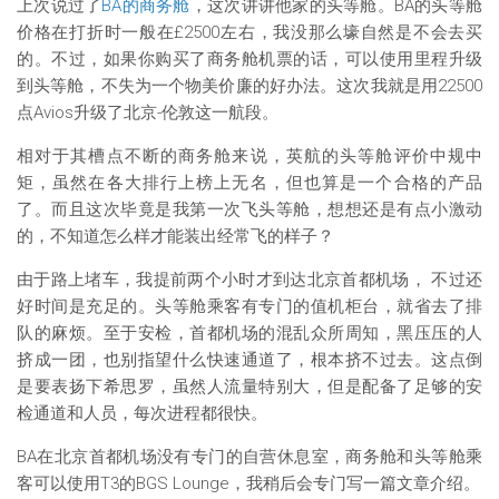
上次说过了
BA的商务舱
，这次讲讲他家的头等舱。BA的头等舱
价格在打折时一般在£2500左右，我没那么壕自然是不会去买
的。不过，如果你购买了商务舱机票的话，可以使用里程升级
到头等舱，不失为一个物美价廉的好办法。这次我就是用22500
点Avios升级了北京-伦敦这一航段。
相对于其槽点不断的商务舱来说，英航的头等舱评价中规中
矩，虽然在各大排行上榜上无名，但也算是一个合格的产品
了。而且这次毕竟是我第一次飞头等舱，想想还是有点小激动
的，不知道怎么样才能装出经常飞的样子？
由于路上堵车，我提前两个小时才到达北京首都机场， 不过还
好时间是充足的。头等舱乘客有专门的值机柜台，就省去了排
队的麻烦。至于安检，首都机场的混乱众所周知，黑压压的人
挤成一团，也别指望什么快速通道了，根本挤不过去。这点倒
是要表扬下希思罗，虽然人流量特别大，但是配备了足够的安
检通道和人员，每次进程都很快。
BA在北京首都机场没有专门的自营休息室，商务舱和头等舱乘
客可以使用T3的BGS Lounge，我稍后会专门写一篇文章介绍。