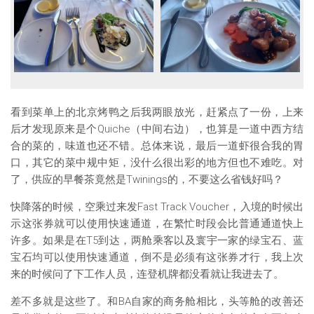
看到菜单上的北京烤鸭之后我两眼放光，赶紧点了一份，上来
后才发现原来是个Quiche（中间右边），也算是一道中西方结
合的菜的，味道也还不错。总体来说，最后一道虾很合我的胃
口，其它的菜中规中矩，没什么很出彩的地方但也不难吃。对
了，供应的早餐茶竟然是Twinings的，不要这么省钱好吗？
快降落的时候，空乘过来发Fast Track Voucher，入境的时候出
示这张券就可以使用快速通道，在繁忙时段会比普通通道快上
许多。如果是在T5到达，两舱乘客以及寰宇一家的绿宝石、蓝
宝石均可以使用快速通道，倒不是必须有这张券才行，我上次
来的时候问了下工作人员，连登机牌都没看就让我进去了。
差不多就是这些了。和BA自家的商务舱相比，头等舱的改善还