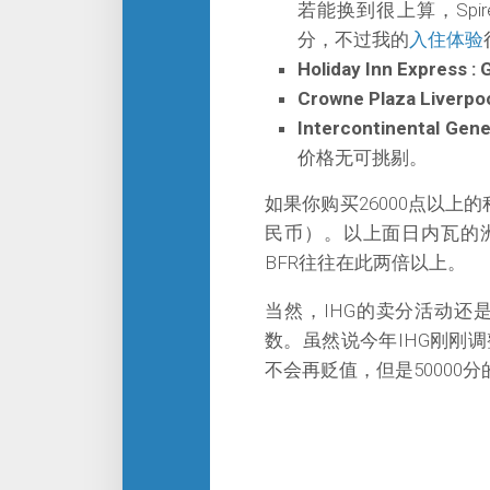
若能换到很上算，Spi
分，不过我的
入住体验
Holiday Inn Express : 
Crowne Plaza Liverpoo
Intercontinental Gen
价格无可挑剔。
如果你购买26000点以上的积
民币）。以上面日内瓦的洲
BFR往往在此两倍以上。
当然，IHG的卖分活动
数。虽然说今年IHG刚刚
不会再贬值，但是50000