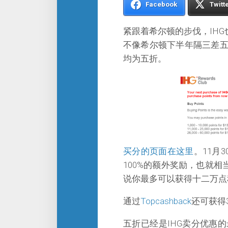
Facebook
Twitt
紧跟着希尔顿的步伐，IH
不像希尔顿下半年隔三差
均为五折。
买分的页面在这里
。11月
100%的额外奖励，也就
说你最多可以获得十二万点
通过
Topcashback
还可获得3.
五折已经是IHG卖分优惠