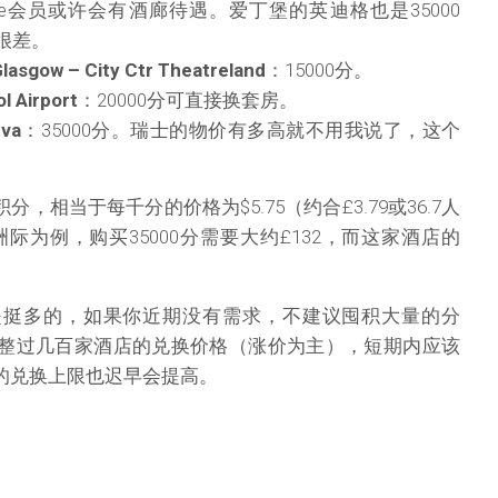
re会员或许会有酒廊待遇。爱丁堡的英迪格也是35000
很差。
Glasgow – City Ctr Theatreland
：15000分。
l Airport
：20000分可直接换套房。
eva
：35000分。瑞士的物价有多高就不用我说了，这个
分，相当于每千分的价格为$5.75（约合£3.79或36.7人
际为例，购买35000分需要大约£132，而这家酒店的
还是挺多的，如果你近期没有需求，不建议囤积大量的分
调整过几百家酒店的兑换价格（涨价为主），短期内应该
分的兑换上限也迟早会提高。