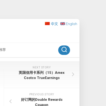
中文
English
推荐
NEXT STORY
英国信用卡系列（15）Amex
Costco TrueEarnings
PREVIOUS STORY
好订网的Double Rewards
Coupon