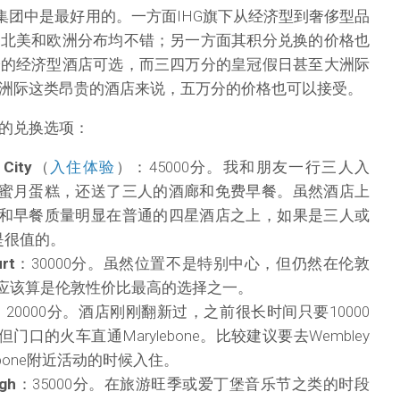
店集团中是最好用的。一方面IHG旗下从经济型到奢侈型品
、北美和欧洲分布均不错；另一方面其积分兑换的价格也
分的经济型酒店可选，而三四万分的皇冠假日甚至大洲际
洲际这类昂贵的酒店来说，五万分的价格也可以接受。
的兑换选项：
 City
（
入住体验
）：45000分。我和朋友一行三人入
蜜月蛋糕，还送了三人的酒廊和免费早餐。虽然酒店上
和早餐质量明显在普通的四星酒店之上，如果是三人或
是很值的。
urt
：30000分。虽然位置不是特别中心，但仍然在伦敦
应该算是伦敦性价比最高的选择之一。
：20000分。酒店刚刚翻新过，之前很长时间只要10000
口的火车直通Marylebone。比较建议要去Wembley
ebone附近活动的时候入住。
rgh
：35000分。在旅游旺季或爱丁堡音乐节之类的时段