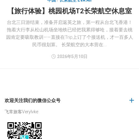
中国
/
长荣航空 EVA Air
【旅行体验】桃园机场T2长荣航空休息室
台北三日游结束，准备开启返英之旅，第一程从台北飞香港！
拖着大行李从松山机场坐地铁已经把我累得够呛，接着要去桃
园肯定要吸取教训——直接在Trip上订了个接送机，才一百多人
民币很划算。 长荣航空的大本营在...
2026年5月10日
欢迎关注我们的微信公众号
飞常旅客Verylvke