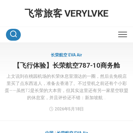
Skip
to
飞常旅客 VERYLVKE
content
长荣航空 EVA Air
【飞行体验】长荣航空787-10商务舱
上文说到在桃园机场的长荣休息室溜达的一圈，然后去免税店
里买了点东西送人，准备去香港了。不过登机之前还有个小彩
蛋——虽然T2是长荣的大本营，但其实这里还有另一家星空联盟
的休息室，并且评价还不错：新加坡航...
2026年5月18日