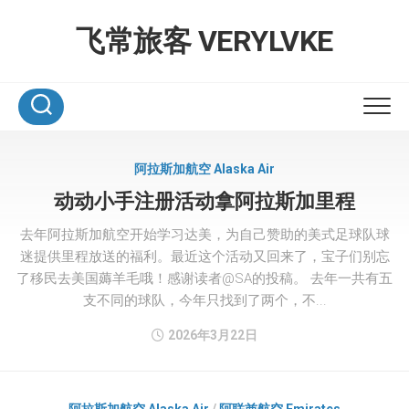
Skip
to
飞常旅客 VERYLVKE
content
阿拉斯加航空 Alaska Air
动动小手注册活动拿阿拉斯加里程
去年阿拉斯加航空开始学习达美，为自己赞助的美式足球队球
迷提供里程放送的福利。最近这个活动又回来了，宝子们别忘
了移民去美国薅羊毛哦！感谢读者@SA的投稿。 去年一共有五
支不同的球队，今年只找到了两个，不...
2026年3月22日