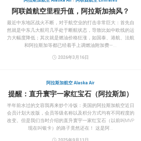
阿拉斯加航空 Alaska Air
/
阿联酋航空 Emirates
阿联酋航空里程升值，阿拉斯加抽风？
最近中东地区战火不断，对于航空业的打击非常巨大：首先自
然就是中东几大航司几乎处于断航状态，导致比如中欧线的运
力大幅度降低；其次就是燃油价格狂涨，如国泰、港航、法航
和阿拉斯加等都已经着手上调燃油附加费—...
2026年3月16日
阿拉斯加航空 Alaska Air
提醒：直升寰宇一家红宝石（阿拉斯加）
半年前水过的文容我再来炒个冷饭：美国的阿拉斯加航空近日
会员计划大改版，会员等级名称以及积分方式均有不同程度的
改变。但是我们当时介绍的直升寰宇一家红宝石（以前叫MVP
现在叫银卡）的路子竟然还在！ 这是阿...
2025年9月11日