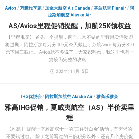
Avios
/
万豪旅享家
/
加拿大航空 Air Canada
/
芬兰航空 Finnair
/
阿
拉斯加航空 Alaska Air
AS/Avios里程促销提醒，加航25K领权益
【里程甩卖】 首先一个提醒，两个非常不错的里程甩卖活动即
将过期：阿拉斯加每万分905元今天截止；芬航Avios每万分810
元下周三截止。 Avios就不多说了，大家都熟悉，我这里也有一
篇较为完整的攻略...
2024年11月15日
IHG优悦会
/
阿拉斯加航空 Alaska Air
/
雅高乐雅会
雅高IHG促销，夏威夷航空（AS）半价卖里
程
【雅高】 提醒一下雅高双十一的“三住升白金”活动，有需求的
不要错过啦。 除了之前写过的三倍积分以外，还有几个房价促