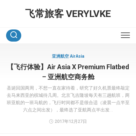
Skip
to
飞常旅客 VERYLVKE
content
亚洲航空 AirAsia
【飞行体验】Air Asia X Premium Flatbed
– 亚洲航空商务舱
圣诞回国两周，不想一直在家待着，研究了好久机票最终敲定
去马来西亚的槟城待几周。北京飞吉隆坡每天有三趟航班，两
班亚航的一班马航的，飞行时间都不是很合适（凌晨一点半至
六点之间出发），最终选了亚航两点半出发...
2017年12月27日