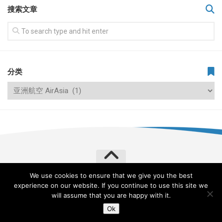
搜索文章
分类
We use cookies to ensure that we give you the best
飞常旅客 VERYLVKE © 2026. All Rights Reserved.
experience on our website. If you continue to use this site we
Powered by
WordPress
. Theme by
Alx
.
will assume that you are happy with it.
Ok