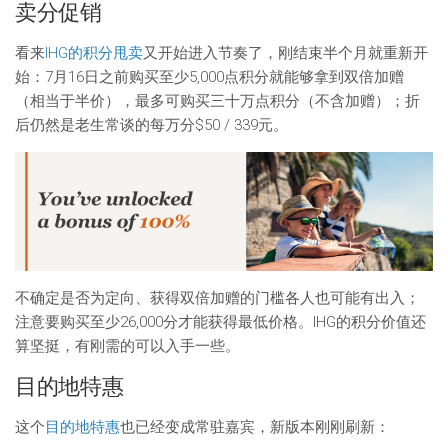
卖分促销
看来
IHG的积分甩卖
又开始进入节奏了，刚结束半个月就重新开
始：7月16日之前购买至少5,000点积分就能够拿到双倍加赠
（相当于半价），最多可购买三十万点积分（不含加赠）；折
后仍然是老生常谈的每万分$50 / 339元。
不确定是否为定向、获得双倍加赠的门槛各人也可能有出入；
注意要购买至少26,000分才能获得最低价格。IHG的积分价值还
算坚挺，有刚需的可以入手一些。
目的地特惠
这个
目的地特惠
也已经变成常驻嘉宾，新版本刚刚刷新：