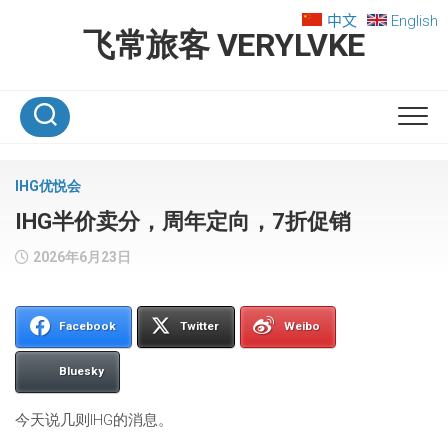
Skip
中文
English
to
飞常旅客 VERYLVKE
content
IHG优悦会
IHG半价卖分，周年定向，7折促销
2026年6月23日
Facebook
Twitter
Weibo
Bluesky
今天说几则IHG的消息。