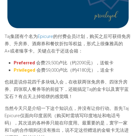
Taj集团有个名为
Epicure
的付费会员计划，购买之后可获得免房
券、升房券、酒廊券和餐饮折扣等权益，形式上很像雅高的
A+或者臻享卡。关键点在于还送会籍：
Preferred
会费29,500卢比（约2090元），送银卡
Privileged
会费59,000卢比（约4180元），送金卡
也就是说你花四千多块钱入会，在收获两张免房券、四张升房
券、四张双人餐券等的前提下，还能搞定Taj的金卡以及寰宇蓝
宝石？有点天上掉馅饼的感觉哦！
当然今天只是介绍一下这个知识点，并没有让你行动。首先Taj
Epicure仅面向印度居民（购买时需填写印度地址和电话号
码），其次送的各种券只能在印度用。最重要的是，寰宇一家
和Taj的合作细则还没有推出，说不定这些赠送的金银卡无法进