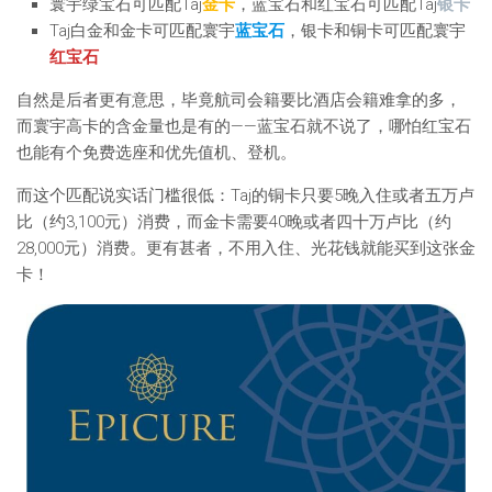
寰宇绿宝石可匹配Taj
金卡
，蓝宝石和红宝石可匹配Taj
银卡
Taj白金和金卡可匹配寰宇
蓝宝石
，银卡和铜卡可匹配寰宇
红宝石
自然是后者更有意思，毕竟航司会籍要比酒店会籍难拿的多，
而寰宇高卡的含金量也是有的——蓝宝石就不说了，哪怕红宝石
也能有个免费选座和优先值机、登机。
而这个匹配说实话门槛很低：Taj的铜卡只要5晚入住或者五万卢
比（约3,100元）消费，而金卡需要40晚或者四十万卢比（约
28,000元）消费。更有甚者，不用入住、光花钱就能买到这张金
卡！