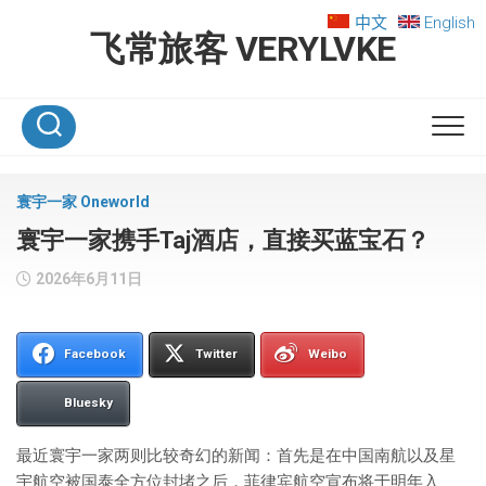
Skip
中文
English
to
飞常旅客 VERYLVKE
content
寰宇一家 Oneworld
寰宇一家携手Taj酒店，直接买蓝宝石？
2026年6月11日
Facebook
Twitter
Weibo
Bluesky
最近寰宇一家两则比较奇幻的新闻：首先是在中国南航以及星
宇航空被国泰全方位封堵之后，菲律宾航空宣布将于明年入