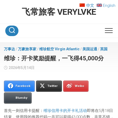
Skip
中文
English
to
飞常旅客 VERYLVKE
content
万事达
/
万豪旅享家
/
维珍航空 Virgin Atlantic
/
美国运通
/
英国
维珍：开卡奖励提醒，一飞得45,000分
2026年5月14日
Facebook
Twitter
Weibo
Bluesky
首先一则信用卡提醒：
维珍信用卡的开卡礼活动
即将在5月18日
结束，使用我的推荐代码一共可以获得43,000点数，非常不错，