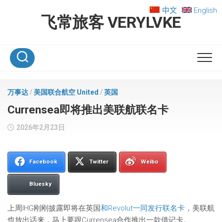
Skip
中文
English
to
飞常旅客 VERYLVKE
content
万事达
/
美国联合航空 United
/
英国
Currensea即将推出美联航联名卡
2026年2月23日
Facebook
Twitter
Weibo
Bluesky
上周IHG刚刚披露即将在英国
和Revolut一同发行联名卡
，美联航
也放出话来，马上要跟Currensea合作推出一款借记卡。