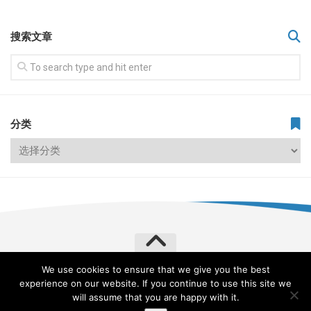
搜索文章
分类
We use cookies to ensure that we give you the best
飞常旅客 VERYLVKE © 2026. All Rights Reserved.
experience on our website. If you continue to use this site we
Powered by
WordPress
. Theme by
Alx
.
will assume that you are happy with it.