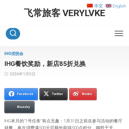
Skip
中文
English
to
飞常旅客 VERYLVKE
content
IHG优悦会
IHG餐饮奖励，新店85折兑换
2026年1月5日
Facebook
Twitter
Weibo
Bluesky
IHG本月的“1号任务”有点无趣：1月31日之前在参与活动的餐厅
就餐，单次消费满500元可额外获得500点积分，聊胜于无。