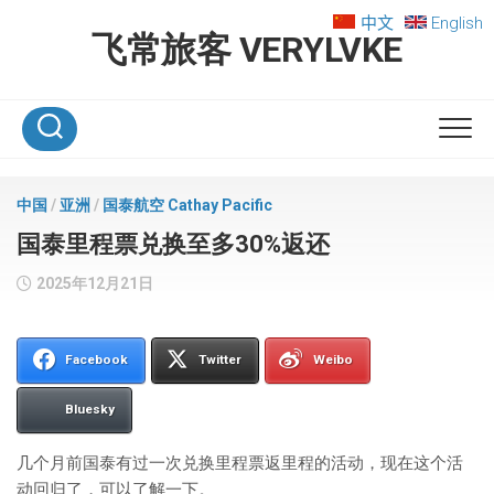
Skip
中文
English
to
飞常旅客 VERYLVKE
content
中国
/
亚洲
/
国泰航空 Cathay Pacific
国泰里程票兑换至多30%返还
2025年12月21日
Facebook
Twitter
Weibo
Bluesky
几个月前国泰有过一次兑换里程票返里程的活动，现在这个活
动回归了，可以了解一下。