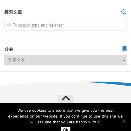
搜索文章
分类
We use cookies to ensure that we give you the best
飞常旅客 VERYLVKE © 2026. All Rights Reserved.
experience on our website. If you continue to use this site we
Powered by
WordPress
. Theme by
Alx
.
will assume that you are happy with it.
Ok