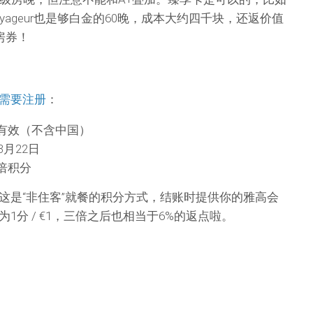
s Voyageur也是够白金的60晚，成本大约四千块，还返价值
房券！
需要注册
：
有效（不含中国）
3月22日
倍积分
这是“非住客”就餐的积分方式，结账时提供你的雅高会
1分 / €1，三倍之后也相当于6%的返点啦。