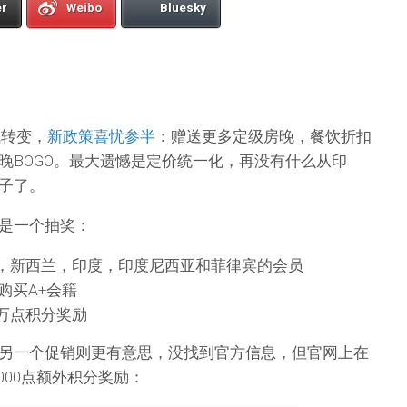
er
Weibo
Bluesky
成转变，
新政策喜忧参半
：赠送更多定级房晚，餐饮折扣
晚BOGO。最大遗憾是定价统一化，再没有什么从印
子了。
是一个抽奖：
，新西兰，印度，印度尼西亚和菲律宾的会员
前购买A+会籍
万点积分奖励
另一个促销则更有意思，没找到官方信息，但官网上在
000点额外积分奖励：