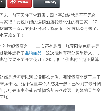
er
Weibo
Bluesky
周末，前两天住了W酒店，四个字总结就是平平无奇，
两家吧！要说阿姆的连锁酒店我最想住的有三家：27，
7这周末一直没有开积分房，就留着下次有机会再来了。
水两篇文了！
欧洲的旗舰酒店之一，上次还有最后一张无限制免房券是
过最终选择了
戛纳丽晶
。这次看到有积分房果断入手，
也想过要不要开大使订BOGO，但半价也付不起还是算
处都是运河所以河景没那么奢侈。洲际酒店坐落于主干
l也来源于此。这个位置嘛个人感觉一般：已经到了最外圈
但步行去市中心或者博物馆都有些过远。阿姆的天气变
两张：