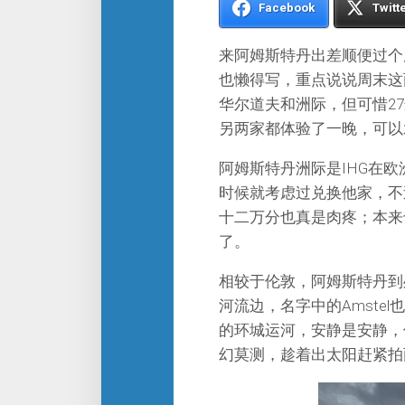
Facebook
Twitt
来阿姆斯特丹出差顺便过个
也懒得写，重点说说周末这
华尔道夫和洲际，但可惜2
另两家都体验了一晚，可以
阿姆斯特丹洲际是IHG在
时候就考虑过兑换他家，不
十二万分也真是肉疼；本来
了。
相较于伦敦，阿姆斯特丹到
河流边，名字中的Amste
的环城运河，安静是安静，
幻莫测，趁着出太阳赶紧拍