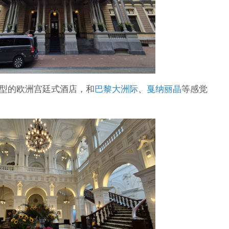
型的欧洲宫廷式酒店，和
巴黎大洲际
、
戛纳丽晶
等感觉