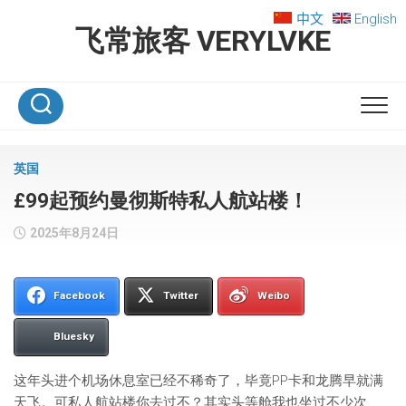
Skip
中文
English
to
飞常旅客 VERYLVKE
content
英国
£99起预约曼彻斯特私人航站楼！
2025年8月24日
Facebook
Twitter
Weibo
Bluesky
这年头进个机场休息室已经不稀奇了，毕竟PP卡和龙腾早就满
天飞。可私人航站楼你去过不？其实头等舱我也坐过不少次