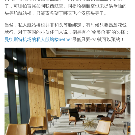
了，可哪怕富裕如阿联酋航空、阿提哈德航空也未提供单独的
头等舱航站楼，只能寄希望于哪天飞个汉莎头等了。
当然，私人航站楼也并非和头等舱绑定，有时候只要愿意花钱
就行。对于英国的小伙伴们来说，倒是有个“物美价廉”的选择：
曼彻斯特机场的私人航站楼aether
最低只要£99就可以预约！