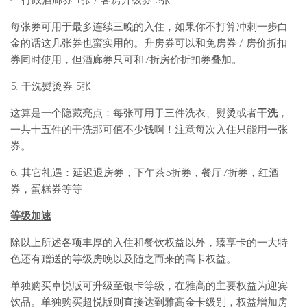
4. 行政酒廊券 1张 / 客房升级券 3张
每张券可用于最多连续三晚的入住，如果你不打算冲刺一步白
金的话这几张券也蛮实用的。升房券可以和免房券 / 房价折扣
券同时使用，但酒廊券只可和7折房价折扣券叠加。
5. 干洗熨烫券 5张
这算是一个隐藏亮点：每张可用于三件洗衣、熨烫或者
干洗
，
一共十五件的干洗那可值不少钱啊！注意每次入住只能用一张
券。
6. 其它礼遇：延迟退房券，下午茶5折券，餐厅7折券，红酒
券，蛋糕券等等
等级加速
除以上所述各项丰厚的入住和餐饮权益以外，臻享卡的一大特
色还有赠送的等级房晚以及随之而来的高卡权益。
单独购买卓悦版可升级至银卡等级，在雅高的主要权益为迎宾
饮品。单独购买超悦版则直接达到雅高金卡级别，权益增加房