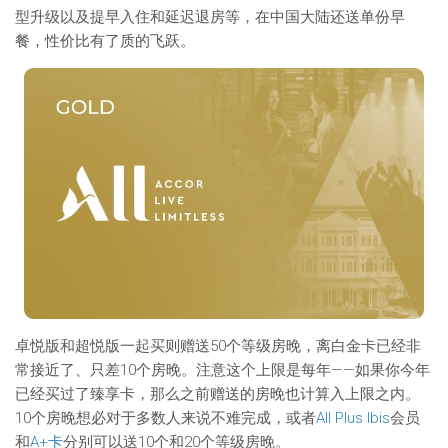
型升级以及提早入住和延迟退房等，在中国大陆还送单份早
餐，性价比有了质的飞跃。
卓悦版和超悦版一起买则赠送50个等级房晚，离白金卡已经非
常接近了、只差10个房晚。注意这个上限是每年——如果你今年
已经买过了臻享卡，那么之前赠送的房晚也计算入上限之内。
10个房晚想必对于多数人来说不难完成，或者
All Plus Ibis
会员
和
A+卡
分别可以送10个和20个等级房晚。