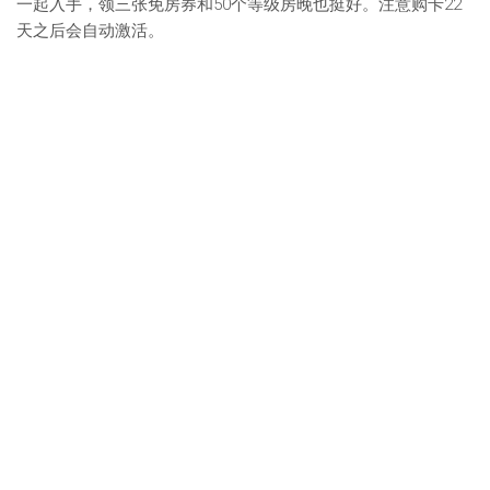
一起入手，领三张免房券和50个等级房晚也挺好。注意购卡22
天之后会自动激活。