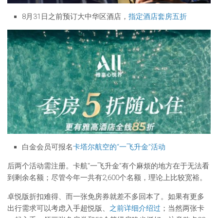
8月31日之前预订大中华区酒店，
指定酒店套房五折
白金会员可报名
卡塔尔航空的“一飞升金”活动
后两个活动需注册。卡航“一飞升金”有个麻烦的地方在于无法看
到剩余名额；尽管今年一共有2,600个名额，理论上比较宽裕。
卓悦版折扣难得、而一张免房券就差不多回本了。如果有更多
出行需求可以考虑入手超悦版、
之前详细介绍过
；当然两张卡