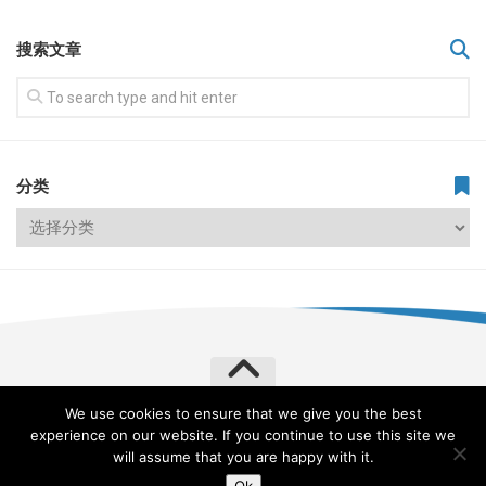
搜索文章
分类
We use cookies to ensure that we give you the best
飞常旅客 VERYLVKE © 2026. All Rights Reserved.
experience on our website. If you continue to use this site we
Powered by
WordPress
. Theme by
Alx
.
will assume that you are happy with it.