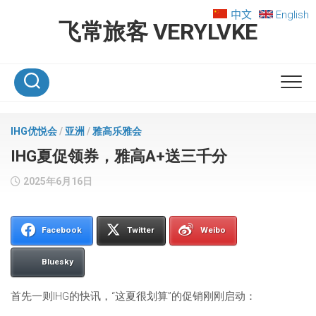
Skip
中文
English
to
飞常旅客 VERYLVKE
content
IHG优悦会
/
亚洲
/
雅高乐雅会
IHG夏促领券，雅高A+送三千分
2025年6月16日
Facebook
Twitter
Weibo
Bluesky
首先一则IHG的快讯，“这夏很划算”的促销刚刚启动：