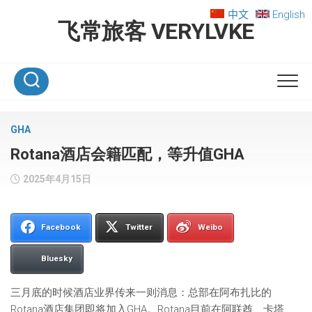
Skip
中文
English
to
飞常旅客 VERYLVKE
content
GHA
Rotana酒店会籍匹配，等升值GHA
2025年4月15日
Facebook
Twitter
Weibo
Bluesky
三月底的时候酒店业界传来一则消息：总部在阿布扎比的
Rotana酒店集团即将加入GHA。Rotana目前在阿联酋、卡塔