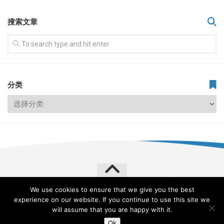
搜索文章
分类
We use cookies to ensure that we give you the best
飞常旅客 VERYLVKE © 2026. All Rights Reserved.
experience on our website. If you continue to use this site we
Powered by
WordPress
. Theme by
Alx
.
will assume that you are happy with it.
Ok