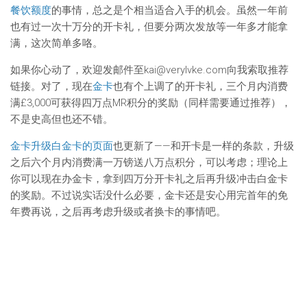
餐饮额度
的事情，总之是个相当适合入手的机会。虽然一年前
也有过一次十万分的开卡礼，但要分两次发放等一年多才能拿
满，这次简单多咯。
如果你心动了，欢迎发邮件至
kai@verylvke.com
向我索取推荐
链接。对了，现在
金卡
也有个上调了的开卡礼，三个月内消费
满£3,000可获得四万点MR积分的奖励（同样需要通过推荐），
不是史高但也还不错。
金卡升级白金卡的页面
也更新了——和开卡是一样的条款，升级
之后六个月内消费满一万镑送八万点积分，可以考虑；理论上
你可以现在办金卡，拿到四万分开卡礼之后再升级冲击白金卡
的奖励。不过说实话没什么必要，金卡还是安心用完首年的免
年费再说，之后再考虑升级或者换卡的事情吧。