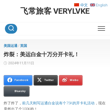
Skip
中文
English
to
飞常旅客 VERYLVKE
content
美国运通
/
英国
炸裂：美运白金十万分开卡礼！
2024年11月11日
Facebook
Twitter
Weibo
Bluesky
炸了炸了，
前几天刚写运通白金说有个75K的开卡礼活动
，现在
竟然出了个100K的！