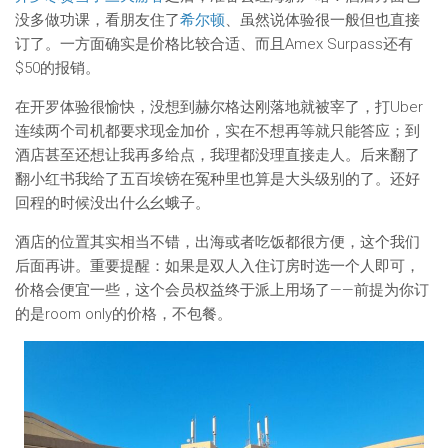
没多做功课，看朋友住了
希尔顿
、虽然说体验很一般但也直接
订了。一方面确实是价格比较合适、而且Amex Surpass还有
$50的报销。
在开罗体验很愉快，没想到赫尔格达刚落地就被宰了，打Uber
连续两个司机都要求现金加价，实在不想再等就只能答应；到
酒店甚至还想让我再多给点，我理都没理直接走人。后来翻了
翻小红书我给了五百埃镑在冤种里也算是大头级别的了。还好
回程的时候没出什么幺蛾子。
酒店的位置其实相当不错，出海或者吃饭都很方便，这个我们
后面再讲。重要提醒：如果是双人入住订房时选一个人即可，
价格会便宜一些，这个会员权益终于派上用场了——前提为你订
的是room only的价格，不包餐。