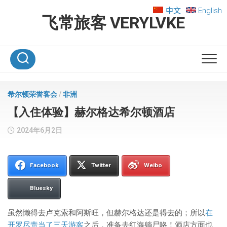
Skip
中文
English
to
飞常旅客 VERYLVKE
content
希尔顿荣誉客会
/
非洲
【入住体验】赫尔格达希尔顿酒店
2024年6月2日
Facebook
Twitter
Weibo
Bluesky
虽然懒得去卢克索和阿斯旺，但赫尔格达还是得去的；所以
在
开罗尽责当了三天游客
之后，准备去红海躺尸咯！酒店方面也