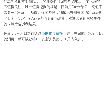
总之和老前辈们相比，Zing并没有什么特殊的地方，个人觉得
不值得关注。唯一值得挖掘的就是：目前用Curve给Zing充值不
需要开启Fronted功能。懂的都懂，我试出来用美国的Chase蓝
宝石卡（CSP）+Curve充值识别为消费，欢迎读者们实验更多
的卡然后告诉我结果。
最后：5月31日之前通过
我的推荐链接
开户，并完成一笔至少£5
的消费，就可以获得£20的新人奖励，30天内入账。