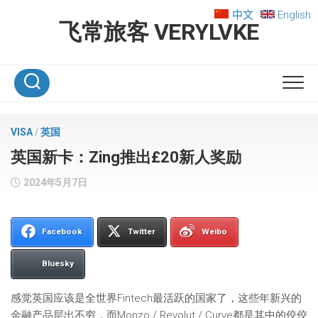
Skip
中文
English
to
飞常旅客 VERYLVKE
content
VISA
/
英国
英国新卡：Zing推出£20新人奖励
2024年5月7日
Facebook
Twitter
Weibo
Bluesky
感觉英国应该是全世界Fintech最活跃的国家了，这些年新兴的
金融产品层出不穷，而Monzo / Revolut / Curve都是其中的佼佼