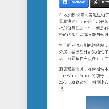
Facebook
Twitt
Q1收到凯悦定向美滋滋领
看着快过期了还用不出去整
特别值得住的；SLH倒是
野岭的酒店基本只能自驾过
每天固定流程刷凯悦网站，结
分房，喜出望外赶紧给锁了
店（前置条件有点多），而
酒店紧靠海滩，在伊斯特本
The White Palac
漂亮，粉刷很新，明显比布
吧。