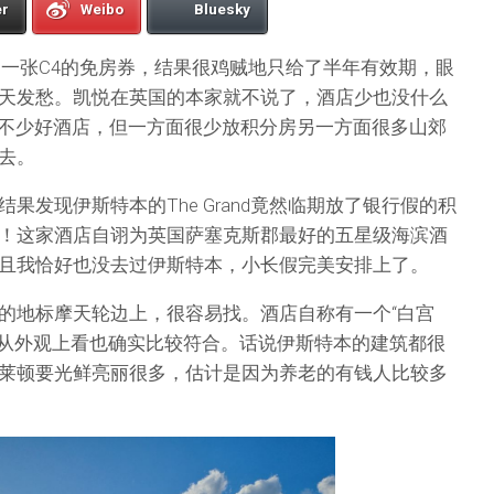
er
Weibo
Bluesky
了一张C4的免房券，结果很鸡贼地只给了半年有效期，眼
天发愁。凯悦在英国的本家就不说了，酒店少也没什么
有不少好酒店，但一方面很少放积分房另一方面很多山郊
去。
果发现伊斯特本的The Grand竟然临期放了银行假的积
！这家酒店自诩为英国萨塞克斯郡最好的五星级海滨酒
且我恰好也没去过伊斯特本，小长假完美安排上了。
的地标摩天轮边上，很容易找。酒店自称有一个“白宫
e”的别号，从外观上看也确实比较符合。话说伊斯特本的建筑都很
莱顿要光鲜亮丽很多，估计是因为养老的有钱人比较多