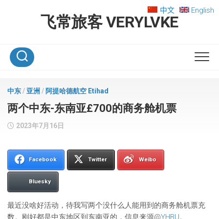
Skip
中文
English
to
飞常旅客 VERYLVKE
content
中东
/
亚洲
/
阿提哈德航空 Etihad
两个中东-东南亚£700的商务舱机票
2023年7月16日
Facebook
Twitter
Weibo
Bluesky
最近没啥好活动，待我写两个没什么人能用到的商务舱机票充
数。刚好都是中东地区到东南亚的，信息来源@
YHBU
。