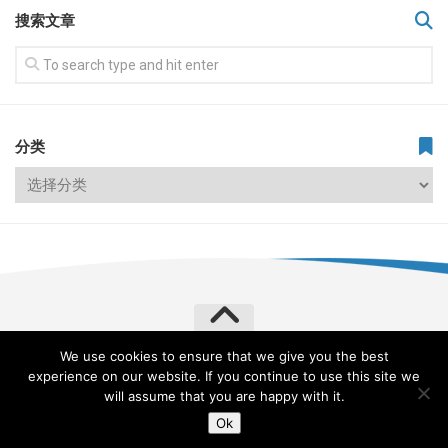
搜索文章
分类
We use cookies to ensure that we give you the best
飞常旅客 VERYLVKE © 2026. All Rights Reserved.
experience on our website. If you continue to use this site we
Powered by
WordPress
. Theme by
Alx
.
will assume that you are happy with it.
Ok