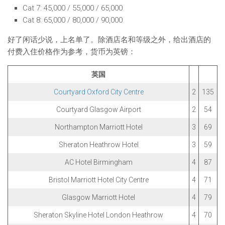
Cat 7: 45,000 / 55,000 / 65,000
Cat 8: 65,000 / 80,000 / 90,000
好了闲话少说，上名单了。除酒店名和等级之外，给出酒店的
付费入住价格作为参考，货币为英镑：
英国
Courtyard Oxford City Centre
2
135
Courtyard Glasgow Airport
2
54
Northampton Marriott Hotel
3
69
Sheraton Heathrow Hotel
3
59
AC Hotel Birmingham
4
87
Bristol Marriott Hotel City Centre
4
71
Glasgow Marriott Hotel
4
79
Sheraton Skyline Hotel London Heathrow
4
70