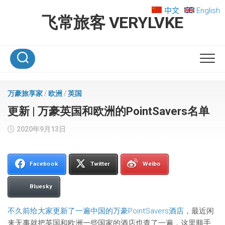
Skip
中文
English
to
飞常旅客 VERYLVKE
content
万豪旅享家
/
欧洲
/
英国
更新 | 万豪英国和欧洲的PointSavers名单
2020年9月13日
Facebook
Twitter
Weibo
Bluesky
不久前给大家更新了一遍中国的万豪PointSavers酒店
，最近闲
来无事就把英国和欧洲一些国家的酒店也查了一遍，这里顺手