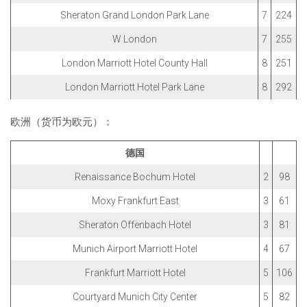
Sheraton Grand London Park Lane
7
224
W London
7
255
London Marriott Hotel County Hall
8
251
London Marriott Hotel Park Lane
8
292
欧洲（货币为欧元）：
德国
Renaissance Bochum Hotel
2
98
Moxy Frankfurt East
3
61
Sheraton Offenbach Hotel
3
81
Munich Airport Marriott Hotel
4
67
Frankfurt Marriott Hotel
5
106
Courtyard Munich City Center
5
82