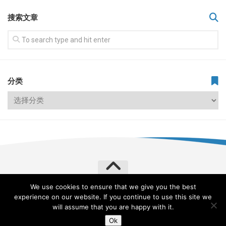
搜索文章
分类
We use cookies to ensure that we give you the best
飞常旅客 VERYLVKE © 2026. All Rights Reserved.
experience on our website. If you continue to use this site we
Powered by
WordPress
. Theme by
Alx
.
will assume that you are happy with it.
Ok