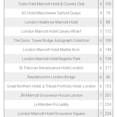
Tudor Park Marriott Hotel & Country Club
4
105
AC Hotel Manchester Salford Quays
4
79
London Heathrow Marriott Hotel
5
89
London Marriott Hotel Canary Wharf
5
172
The Dixon, Tower Bridge, Autograph Collection
6
109
London Marriott Hotel Marble Arch
6
149
London Marriott Hotel Regents Park
6
134
St. Pancras Renaissance Hotel London
6
217
Residence Inn London Bridge
6
96
Great Northern Hotel, a Tribute Portfolio Hotel, London
6
153
JW Marriott Grosvenor House London
7
251
Le Méridien Piccadilly
7
224
London Marriott Hotel Grosvenor Square
7
224