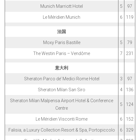
Munich Marriott Hotel
5
97
Le Méridien Munich
6
119
法国
Moxy Paris Bastille
5
79
The Westin Paris – Vendôme
7
231
意大利
Sheraton Parco de’ Medici Rome Hotel
3
97
Sheraton Milan San Siro
4
136
Sheraton Milan Malpensa Airport Hotel & Conference
5
124
Centre
Le Méridien Visconti Rome
6
152
Falisia, a Luxury Collection Resort & Spa, Portopiccolo
6
329