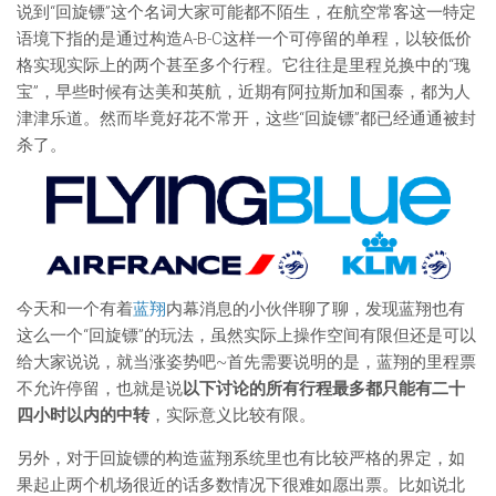
说到“回旋镖”这个名词大家可能都不陌生，在航空常客这一特定
语境下指的是通过构造A-B-C这样一个可停留的单程，以较低价
格实现实际上的两个甚至多个行程。它往往是里程兑换中的“瑰
宝”，早些时候有达美和英航，近期有阿拉斯加和国泰，都为人
津津乐道。然而毕竟好花不常开，这些“回旋镖”都已经通通被封
杀了。
今天和一个有着
蓝翔
内幕消息的小伙伴聊了聊，发现蓝翔也有
这么一个“回旋镖”的玩法，虽然实际上操作空间有限但还是可以
给大家说说，就当涨姿势吧~首先需要说明的是，蓝翔的里程票
不允许停留，也就是说
以下讨论的所有行程最多都只能有二十
四小时以内的中转
，实际意义比较有限。
另外，对于回旋镖的构造蓝翔系统里也有比较严格的界定，如
果起止两个机场很近的话多数情况下很难如愿出票。比如说北