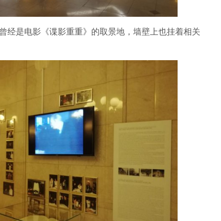
曾经是电影《谍影重重》的取景地，墙壁上也挂着相关