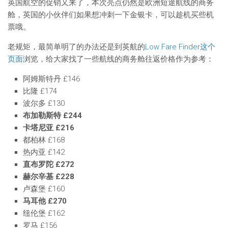
英国航空的促销又来了，本次亮点仍然是欧洲短途航线的商务
舱，英国的小伙伴们如果想冲刺一下金银卡，可以趁机买些机
票哦。
老规矩，最简单明了的办法还是到英航的
Low Fare Finder这个
页面
浏览，给大家找了一些航线的商务舱往返价格作为参考：
阿姆斯特丹 £146
比隆 £174
波尔多 £130
布加勒斯特 £244
卡塔尼亚 £216
都柏林 £168
热内亚 £142
直布罗陀 £272
赫尔辛基 £228
卢森堡 £160
马耳他 £270
纽伦堡 £162
罗马 £156