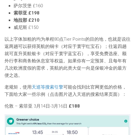
萨尔茨堡 £160
索菲亚 £198
地拉那 £210
威尼斯 £150
以上字体加粗的均为单程80点Tier Points的目的地，也就是说往
返两趟可以获得英航的铜卡（对应于寰宇红宝石）；往返四趟
就可直升英航银卡（对应于寰宇蓝宝石），享受免费选座、额
外行李和商务舱休息室等权益。如果你有一定预算、且每年有
几次欧洲度假的需求，英航的此类大促一向是保银冲金的最方
便之选。
老规矩，使用
天巡等搜索引擎
可能会找到比官网更低的价格，
下面给大家一些示例（点击图片进入天巡的搜索结果页面）：
伦敦 – 索菲亚 3月14日-3月16日
£188